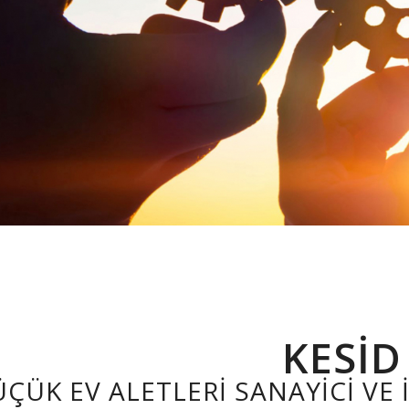
KESİD
ÜÇÜK EV ALETLERI SANAYICI VE