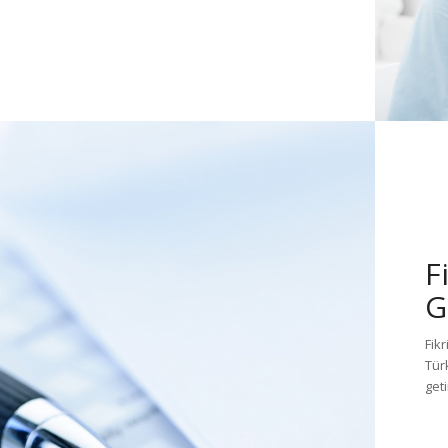
F
G
Fikr
Tür
get