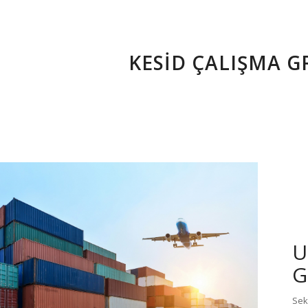
KESİD ÇALIŞMA G
U
G
Sek