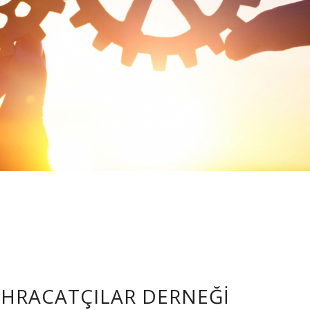
 İHRACATÇILAR DERNEĞI