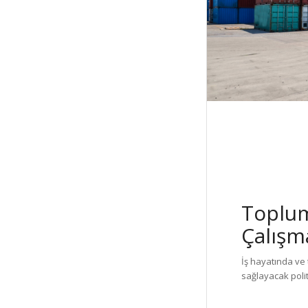
Toplums
Çalışm
İş hayatında ve 
sağlayacak polit