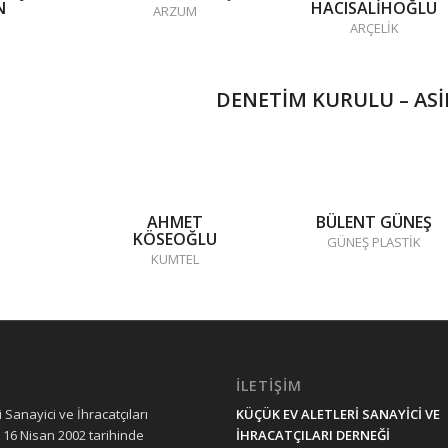
N
HACISALİHOĞLU
ARZUM
ARÇELİK
DENETİM KURULU –
ASİ
AHMET
BÜLENT GÜNEŞ
KÖSEOĞLU
GÜNEŞ PLASTİK
KUMTEL
İLETİŞİM
 Sanayici ve İhracatçıları
KÜÇÜK EV ALETLERİ SANAYİCİ VE
 16 Nisan 2002 tarihinde
İHRACATÇILARI DERNEĞİ