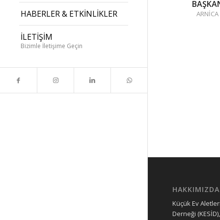
BAŞKA
HABERLER & ETKİNLİKLER
ARNİCA
İLETİŞİM
Bizimle İletişime Geçin
HAKKIMIZDA
Küçük Ev Aletleri
Derneği (KESİD),