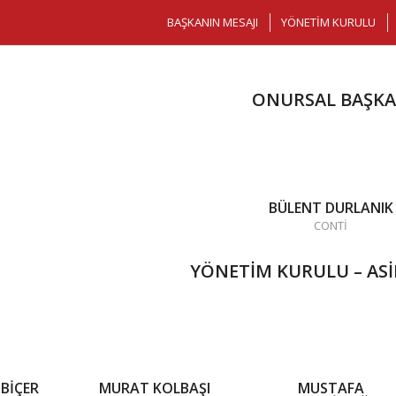
BAŞKANIN MESAJI
YÖNETIM KURULU
ONURSAL BAŞK
BÜLENT DURLANIK
CONTİ
YÖNETİM KURULU –
ASİ
 BİÇER
MURAT KOLBAŞI
MUSTAFA