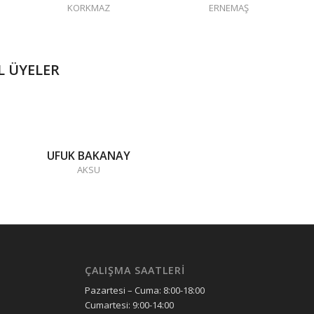
KORKMAZ
ERNEMAŞ
L ÜYELER
UFUK BAKANAY
AKSU
ÇALIŞMA SAATLERİ
Pazartesi – Cuma: 8:00-18:00
Cumartesi: 9:00-14:00